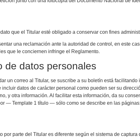
petición junto con una fotocopia del Documento Nacional de Iden
dato que el Titular esté obligado a conservar con fines administ
resentar una reclamación ante la autoridad de control, en este c
les que le conciernen infringe el Reglamento.
to de datos personales
un correo al Titular, se suscribe a su boletín está facilitando 
 incluir datos de carácter personal como pueden ser su dirección
no, y otra información. Al facilitar esta información, da su con
por — Template 1 título — sólo como se describe en las páginas
o por parte del Titular es diferente según el sistema de captura